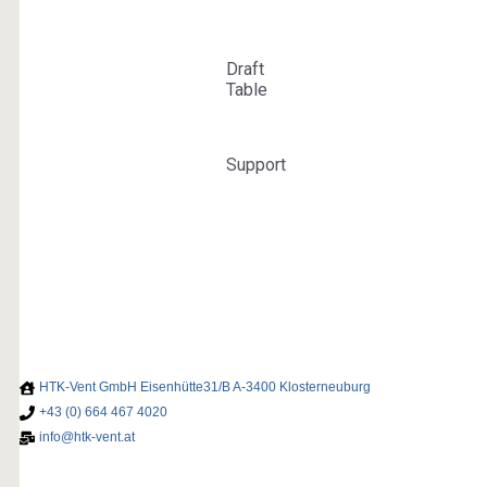
HTK-Vent GmbH Eisenhütte31/B A-3400 Klosterneuburg
+43 (0) 664 467 4020
info@htk-vent.at