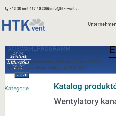
+43 (0) 664 467 40 20
info@htk-vent.at
Unternehme
E
AUSWAHLPROGRAMM
»
»
Startseite
Explosionsgeschützte Ventilatoren (ATEX)
Explosionsgeschützter Ventilator (ATEX)-EBA
Zurück