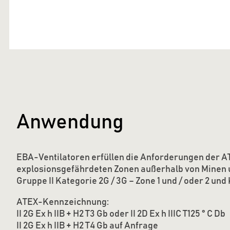
Anwendung
EBA-Ventilatoren erfüllen die Anforderungen der ATE
explosionsgefährdeten Zonen außerhalb von Minen 
Gruppe II Kategorie 2G / 3G – Zone 1 und / oder 2 und 
ATEX-Kennzeichnung:
II 2G Ex h IIB + H2 T3 Gb oder II 2D Ex h IIIC T125 ° C Db
II 2G Ex h IIB + H2 T4 Gb auf Anfrage