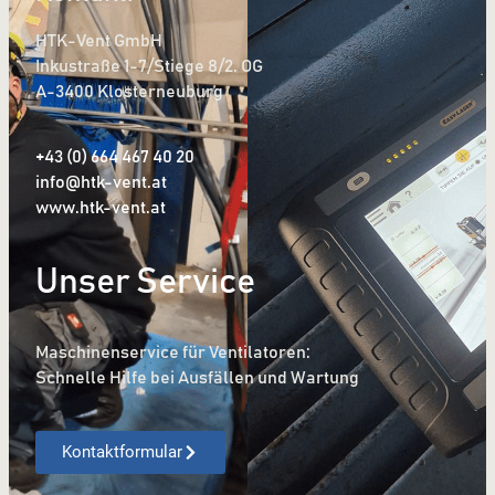
HTK-Vent GmbH
Inkustraße 1-7/Stiege 8/2. OG
A-3400 Klosterneuburg
+43 (0) 664 467 40 20
info@htk-vent.at
www.htk-vent.at
Unser Service
Maschinenservice für Ventilatoren:
Schnelle Hilfe bei Ausfällen und Wartung
Kontaktformular