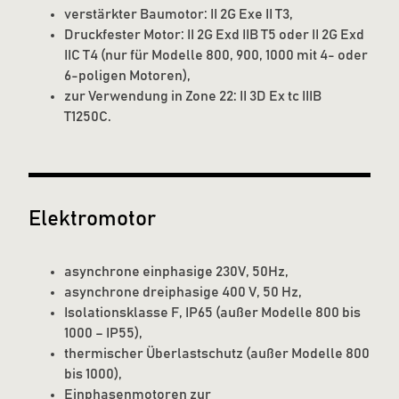
verstärkter Baumotor: II 2G Exe II T3,
Druckfester Motor: II 2G Exd IIB T5 oder II 2G Exd
IIC T4 (nur für Modelle 800, 900, 1000 mit 4- oder
6-poligen Motoren),
zur Verwendung in Zone 22: II 3D Ex tc IIIB
T1250C.
Elektromotor
asynchrone einphasige 230V, 50Hz,
asynchrone dreiphasige 400 V, 50 Hz,
Isolationsklasse F, IP65 (außer Modelle 800 bis
1000 – IP55),
thermischer Überlastschutz (außer Modelle 800
bis 1000),
Einphasenmotoren zur