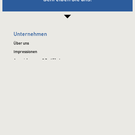
Unternehmen
Über uns
Impressionen
Auszeichnungen & Zertifikate
Impressum & Datenschutz
Engineering
Produkte
Air-Knife-Systeme
Axialventilatoren
Brandgas & Entrauchung
Chemiebeständige Ventilatoren