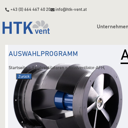
+43 (0) 664 467 40 20
info@htk-vent.at
Unternehme
A
AUSWAHLPROGRAMM
»
»
Axialventilator-AFH
Startseite
Axialventilatoren
Zurück