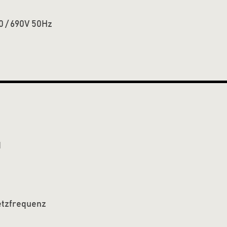
0 / 690V 50Hz
d
etzfrequenz